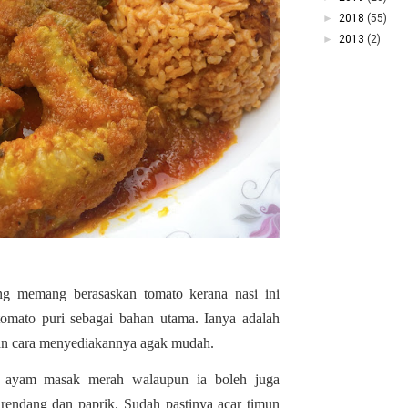
►
2018
(55)
►
2013
(2)
ng memang berasaskan tomato kerana nasi ini
omato puri sebagai bahan utama. Ianya adalah
an cara menyediakannya agak mudah.
h ayam masak merah walaupun ia boleh juga
 rendang dan paprik. Sudah pastinya acar timun