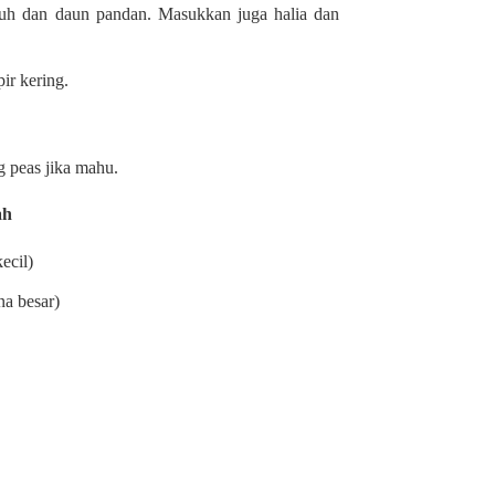
suh dan daun pandan. Masukkan juga halia dan
pir kering.
g peas jika mahu.
ah
ecil)
na besar)