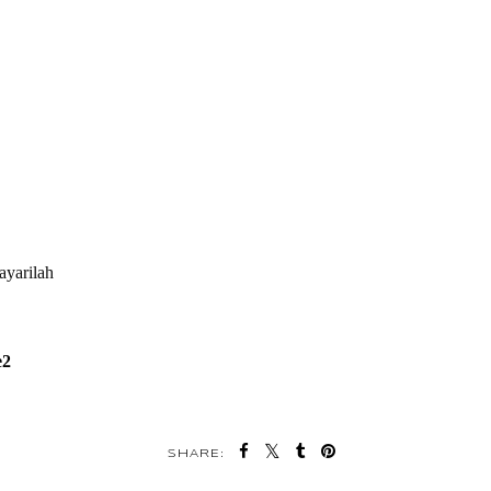
ayarilah 
e2
SHARE: