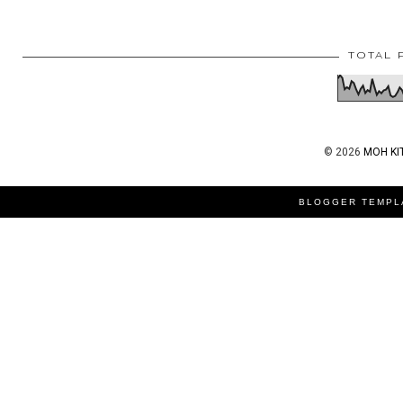
TOTAL 
©
2026
MOH KI
BLOGGER TEMPL