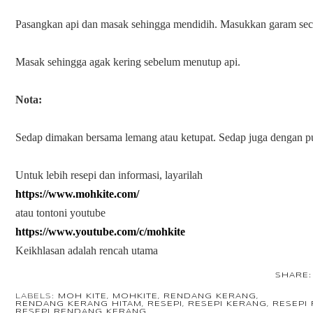
Pasangkan api dan masak sehingga mendidih. Masukkan garam sec
Masak sehingga agak kering sebelum menutup api.
Nota:
Sedap dimakan bersama lemang atau ketupat. Sedap juga dengan pu
Untuk lebih resepi dan informasi, layarilah 
https://www.mohkite.com/
atau tontoni youtube
https://www.youtube.com/c/mohkite
Keikhlasan adalah rencah utama
SHARE:
LABELS:
MOH KITE
,
MOHKITE
,
RENDANG KERANG
,
RENDANG KERANG HITAM
,
RESEPI
,
RESEPI KERANG
,
RESEPI
RESEPI RENDANG KERANG