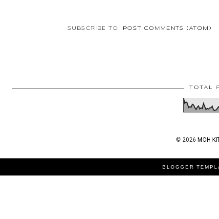
SUBSCRIBE TO:
POST COMMENTS (ATOM)
TOTAL 
©
2026
MOH KI
BLOGGER TEMPL