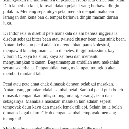
Dah la berbau kuat, kunyah dalam pejabat yang berhawa dingin
pulak tu. Memang sepatutnya petai mentah menjadi makanan
larangan dan kena ban di tempat berhawa dingin macam durian
juga.
Di Indonesia ia disebut pete manakala dalam bahasa inggeris ia
disebut sebagai bitter bean atau twisted cluster bean atau stink bean.
Antara kebaikan petai adalah merendahkan paras kolestrol,
mengawal kencing manis atau diebetes, tinggi potassium, kaya
vitamin C, kaya kalsium, kaya zat besi dan memantu
mengurangkan tekanan. Bagaimanapun ambillah atau makanlah
secara sederhana. Pengambilan yang melampau mungkin akan
memberi mudarat lain.
Petai atau pete amat enak dimasak dengan pelabgai masakan.
Antara yang popular adalah sambal petai. Sambal petai pula boleh
dimasak dengan ikan bilis, sotong, udang, kerang , ikan dan
sebagainya. Manakala masakan-masakan lain adalah seperti
tempoyak daun kayu dan masak lemak cili api. Selain itu ia boleh
dinuat sebagai ulam. Cicah dengan sambal tempoyak memang
terangkat!
Moh kite buat sambal bilis petai atau sambal bilis pete!