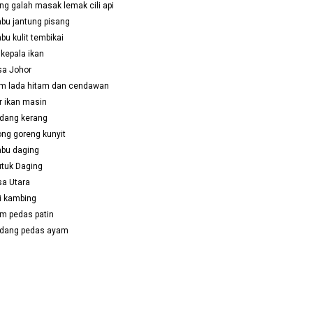
ng galah masak lemak cili api
abu jantung pisang
bu kulit tembikai
 kepala ikan
sa Johor
m lada hitam dan cendawan
r ikan masin
dang kerang
ong goreng kunyit
abu daging
utuk Daging
sa Utara
i kambing
m pedas patin
ndang pedas ayam