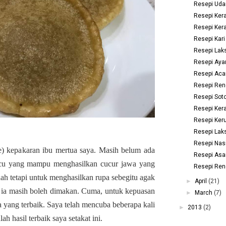
Resepi Uda
Resepi Ker
Resepi Kera
Resepi Kari
Resepi Lak
Resepi Aya
Resepi Aca
Resepi Ren
Resepi Sot
Resepi Ker
Resepi Ker
Resepi Lak
Resepi Nas
kue) kepakaran ibu mertua saya. Masih belum ada
Resepi Asa
ucu yang mampu menghasilkan cucur jawa yang
Resepi Re
h tetapi untuk menghasilkan rupa sebegitu agak
►
April
(21)
ir ia masih boleh dimakan. Cuma, untuk kepuasan
►
March
(7)
 yang terbaik. Saya telah mencuba beberapa kali
►
2013
(2)
h hasil terbaik saya setakat ini.