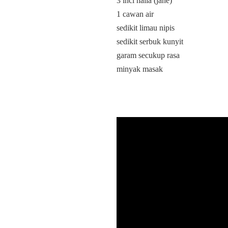
3 inci halia (jahe)
1 cawan air
sedikit limau nipis
sedikit serbuk kunyit
garam secukup rasa
minyak masak