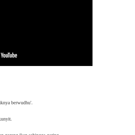
iknya berwudhu'.
unyit.