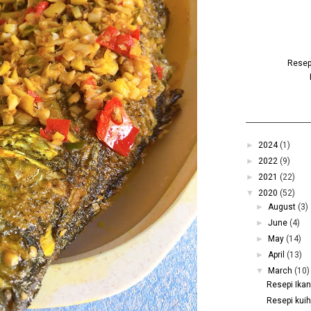
Resepi
►
2024
(1)
►
2022
(9)
►
2021
(22)
▼
2020
(52)
►
August
(3)
►
June
(4)
►
May
(14)
►
April
(13)
▼
March
(10)
Resepi Ikan
Resepi kui