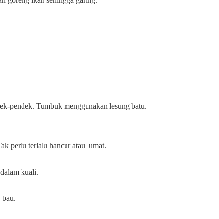
n goreng ikan sehingga garing.
endek-pendek. Tumbuk menggunakan lesung batu.
k perlu terlalu hancur atau lumat.
 dalam kuali.
 bau.