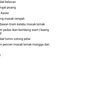
bal belacan
engat pisang
h Kaswi
ing masak rempah
dawan tiram kelabu masak lemak
m pedas ikan kembung siam | kaeng
d
bal tumis sotong petai
am pencen masak lemak mangga dan
)
)