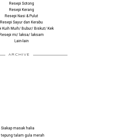
Resepi Sotong
Resepi Kerang
Resepi Nasi & Pulut
Resepi Sayur dan Kerabu
 Kuih Muih/ Bubur/ Biskut/ Kek
Resepi mi/ laksa/ laksam
Lain-lain
ARCHIVE
 Siakap masak halia
h tepung talam gula merah