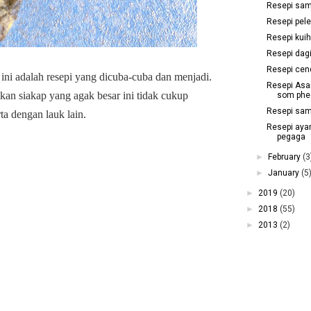
Resepi sam
Resepi pel
Resepi kui
Resepi dag
Resepi cen
 ini adalah resepi yang dicuba-cuba dan menjadi.
Resepi Asa
ikan siakap yang agak besar ini tidak cukup
som phe
Resepi sam
ta dengan lauk lain.
Resepi ay
pegaga
►
February
(3
►
January
(5
►
2019
(20)
►
2018
(55)
►
2013
(2)